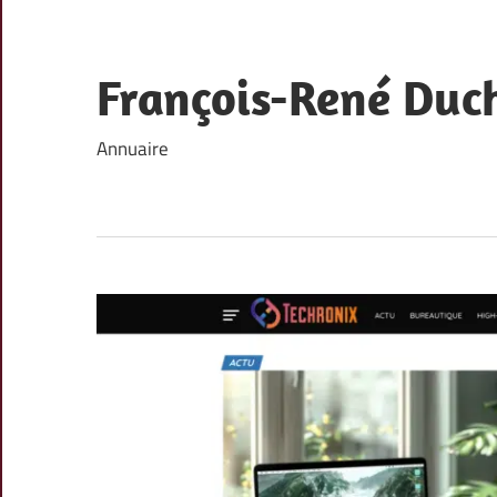
Skip
to
content
François-René Duc
Annuaire