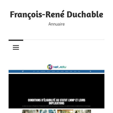
Skip
to
François-René Duchable
content
Annuaire