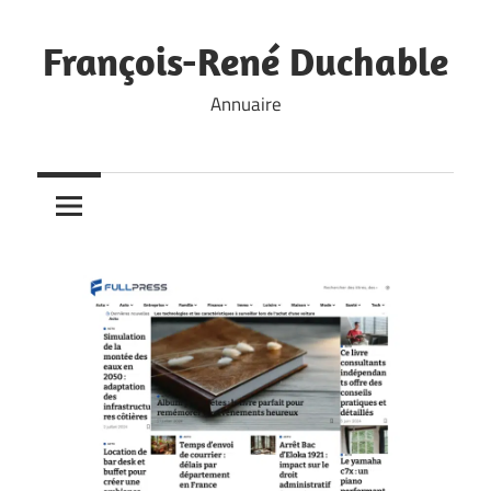
Skip
to
François-René Duchable
content
Annuaire